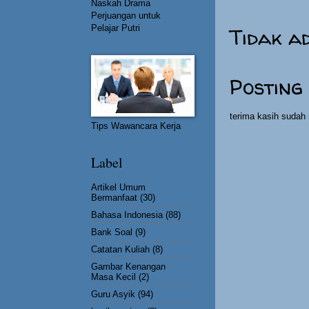
Naskah Drama
Perjuangan untuk
Tidak a
Pelajar Putri
Posting
terima kasih suda
Tips Wawancara Kerja
Label
Artikel Umum
Bermanfaat
(30)
Bahasa Indonesia
(88)
Bank Soal
(9)
Catatan Kuliah
(8)
Gambar Kenangan
Masa Kecil
(2)
Guru Asyik
(94)