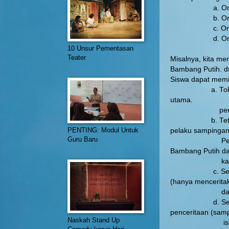
a. Orang pe
b. Orang pe
c. Orang ke
d. Orang ke
10 Unsur Pementasan
Teater
Misalnya, kita me
Bambang Putih. d
Siswa dapat memil
a. Tokoh Bamb
utama.
pengarang s
b. Tetanggany
PENTING: Modul Untuk
pelaku sampinga
Guru Baru
Pengarang cu
Bambang Putih 
kakak
c. Sebagai pen
(hanya mencerita
dapat ditan
d. Sebagai pen
penceritaan (sam
Naskah Stand Up
isi pikiran