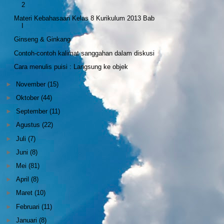
2
Materi Kebahasaan Kelas 8 Kurikulum 2013 Bab
I
Ginseng & Ginkang
Contoh-contoh kalimat sanggahan dalam diskusi
Cara menulis puisi : Langsung ke objek
►
November
(15)
►
Oktober
(44)
►
September
(11)
►
Agustus
(22)
►
Juli
(7)
►
Juni
(8)
►
Mei
(81)
►
April
(8)
►
Maret
(10)
►
Februari
(11)
►
Januari
(8)