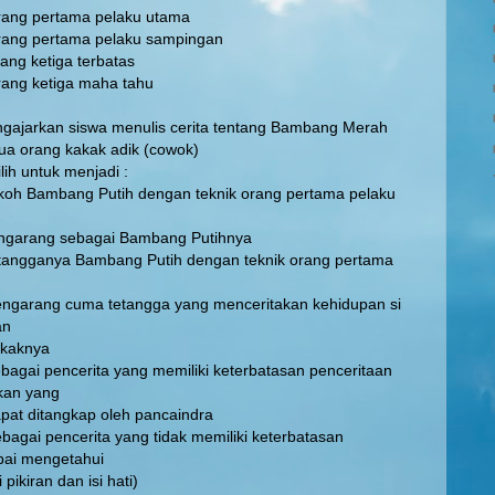
rtama pelaku utama
rtama pelaku sampingan
tiga terbatas
tiga maha tahu
ngajarkan siswa menulis cerita tentang Bambang Merah
ua orang kakak adik (cowok)
ih untuk menjadi :
ang Putih dengan teknik orang pertama pelaku
ebagai Bambang Putihnya
a Bambang Putih dengan teknik orang pertama
n
ma tetangga yang menceritakan kehidupan si
dan
nya
cerita yang memiliki keterbatasan penceritaan
kan yang
gkap oleh pancaindra
cerita yang tidak memiliki keterbatasan
pai mengetahui
 dan isi hati)