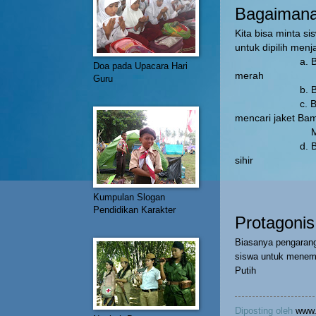
Bagaimana 
Kita bisa minta 
untuk dipilih menj
a. Bagaimana
Doa pada Upacara Hari
merah
Guru
b. Bagimana k
c. Bagaimana 
mencari jaket Ba
Merah yang
d. Bagimana k
sihir
dan la
Kumpulan Slogan
Pendidikan Karakter
Protagonis
Biasanya pengarang
siswa untuk menemp
Putih
Diposting oleh
www.