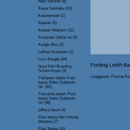
hasil seminar
(8)
Karya Sastraku
(10)
Keasramaan
(1)
Kepsek
(5)
Kerjaan Wakasis
(11)
Kumpulan Daftar Isi
(4)
Kungfu Boy
(2)
Latihan Komputer
(1)
Lucu Banget
(64)
Posting Lebih Ba
Nurul Fikri Boarding
School Anyer
(3)
Langganan:
Posting Ko
Pahlawan dalam Puisi
karya Sides Sudiyarto
Ds.
(81)
Pancasila dalam Puisi
karya Sides Sudiyarto
Ds
(38)
pdfnya harun
(4)
Puisi karya Hari Untung
Maulana
(7)
Puisi Keren
(10)