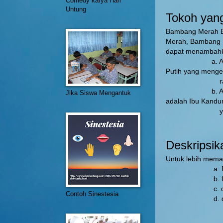
Comedy karya Hari
Untung
Tokoh yang
Bambang Merah B
Merah, Bambang Pu
dapat menambahka
a. Ada tokoh
Putih yang menge
rahasia k
b. Ada tokoh 
Jika Siswa Mengantuk
adalah Ibu Kandu
yang kena k
Deskripsik
Untuk lebih memah
a. Ruma
b. fisik
c. desa
Contoh Sinestesia
d. dapu
dan la