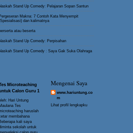
Naskah Stand Up Comedy: Pelajaran Sopan Santun
Pergeseran Makna: 7 Contoh Kata Menyempit
(Spesialisasi) dan kalimatnya
berserta atau beserta
Naskah Stand Up Comedy: Perpisahan
Naskah Stand Up Comedy : Saya Gak Suka Olahraga
Mengenai Saya
Tes Microteaching
untuk Calon Guru 1
www.hariuntung.co
m
oleh: Hari Untung
Lihat profil lengkapku
Maulana Tes
microteaching haruslah
cetar membahana
Beberapa kali saya
diminta sekolah untuk
menyeleksi calon guru