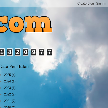
1
8
2
0
9
7
7
Data Per Bulan
►
2025
(4)
►
2024
(1)
►
2023
(1)
►
2022
(2)
►
2021
(7)
►
2020
(2)