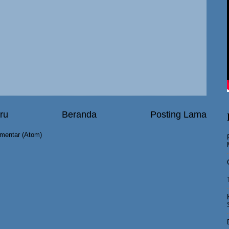
ru
Beranda
Posting Lama
mentar (Atom)