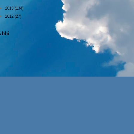
►
2013
(134)
►
2012
(27)
kbbi