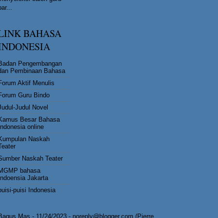
bar...
LINK BAHASA
INDONESIA
Badan Pengembangan
dan Pembinaan Bahasa
Forum Aktif Menulis
Forum Guru Bindo
Judul-Judul Novel
Kamus Besar Bahasa
Indonesia online
Kumpulan Naskah
Teater
Sumber Naskah Teater
MGMP bahasa
Indoensia Jakarta
puisi-puisi Indonesia
Bagus Mas
- 11/24/2023
- noreply@blogger.com (Pierre