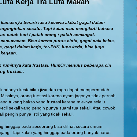
 Lufa Kerja Tra Lufa Makan
 kamusnya berarti rasa kecewa akibat gagal dalam
enginginkan sesatu. Tapi kalau mau mengikuti bahasa
nya: patah hati / patah arang / patah semangat.
am-macam. Bisa karena putus cinta, gagal naik kelas,
a, gagal dalam kerja, ter-PHK, lupa kerja, bisa juga
 kerjaan.
rumitnya kata frustasi, HumOr menulis beberapa ciri
g frustasi:
ak adanya kestabilan jiwa dan raga dapat mempermudah
. Misalnya, orang furstasi karena ayam jagonya tidak pernah
orang tukang bakso yang frustasi karena mie-nya selalu
kecil sekali yang pengin punya suami tua sekali. Atau cowok
i pengin punya istri yang tidak sekali.
ang hinggap pada seseorang bisa dilihat secara umum
njang. Tapi kalau yang hinggap pada orang banyak harus