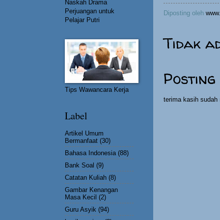
Naskah Drama
Perjuangan untuk
Diposting oleh
www.
Pelajar Putri
Tidak a
Posting
Tips Wawancara Kerja
terima kasih suda
Label
Artikel Umum
Bermanfaat
(30)
Bahasa Indonesia
(88)
Bank Soal
(9)
Catatan Kuliah
(8)
Gambar Kenangan
Masa Kecil
(2)
Guru Asyik
(94)