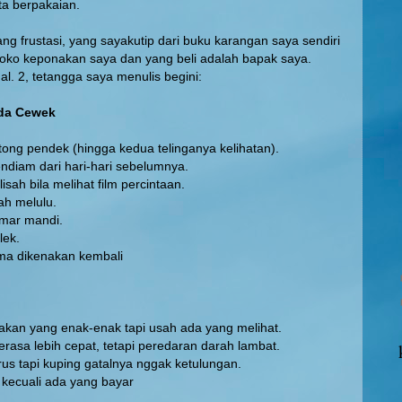
ta berpakaian.
 orang frustasi, yang sayakutip dari buku karangan saya sendiri
 toko keponakan saya dan yang beli adalah bapak saya.
l. 2, tetangga saya menulis begini:
da Cewek
ong pendek (hingga kedua telinganya kelihatan).
ndiam dari hari-hari sebelumnya.
elisah bila melihat film percintaan.
h melulu.
amar mandi.
lek.
ama dikenakan kembali
kan yang enak-enak tapi usah ada yang melihat.
erasa lebih cepat, tetapi peredaran darah lambat.
rus tapi kuping gatalnya nggak ketulungan.
 kecuali ada yang bayar