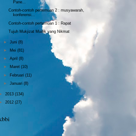
Pane...
Contoh-contoh pertemuan 2 : musyawarah,
konferensi...
Contoh-contoh pertemuan 1 : Rapat
Tujuh Mukjizat Mudik yang Nikmat
►
Juni
(8)
►
Mei
(81)
►
April
(8)
►
Maret
(10)
►
Februari
(11)
►
Januari
(8)
►
2013
(134)
►
2012
(27)
kbbi