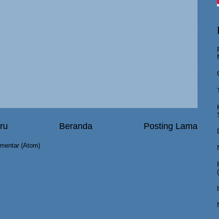
ru
Beranda
Posting Lama
mentar (Atom)