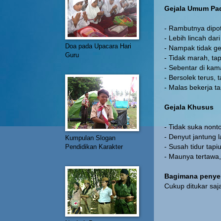
Gejala Umum Pad
- Rambutnya dipot
- Lebih lincah dar
Doa pada Upacara Hari
- Nampak tidak gel
Guru
- Tidak marah, ta
- Sebentar di kam
- Bersolek terus, 
- Malas bekerja ta
Gejala Khusus
- Tidak suka nont
- Denyut jantung 
Kumpulan Slogan
- Susah tidur tapi
Pendidikan Karakter
- Maunya tertawa,
Bagimana peny
Cukup ditukar saj