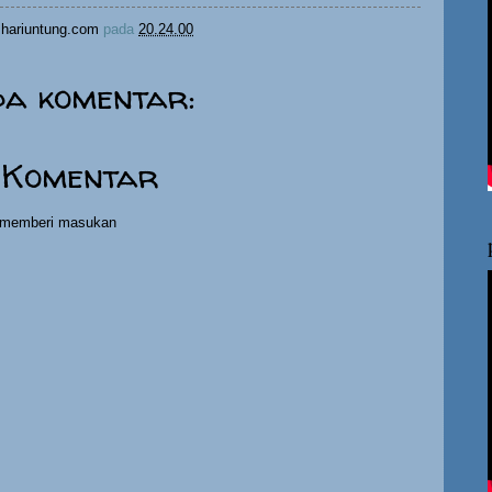
hariuntung.com
pada
20.24.00
da komentar:
 Komentar
h memberi masukan