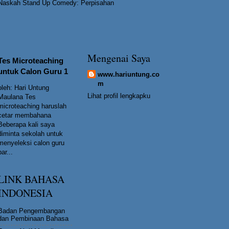
Naskah Stand Up Comedy: Perpisahan
Mengenai Saya
Tes Microteaching
untuk Calon Guru 1
www.hariuntung.co
m
oleh: Hari Untung
Lihat profil lengkapku
Maulana Tes
microteaching haruslah
cetar membahana
Beberapa kali saya
diminta sekolah untuk
menyeleksi calon guru
bar...
LINK BAHASA
INDONESIA
Badan Pengembangan
dan Pembinaan Bahasa