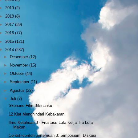
►
2019
(2)
►
2018
(8)
►
2017
(39)
►
2016
(77)
►
2015
(121)
▼
2014
(237)
►
Desember
(12)
►
November
(15)
►
Oktober
(44)
►
September
(11)
►
Agustus
(22)
▼
Juli
(7)
Skenario Film Bikinanku
12 Kiat Menghindari Kebakaran
Ilmu Ketahuan 3 - Frustasi: Lufa Kerja Tra Lufa
Makan
Contoh-contoh pertemuan 3: Simposium, Diskusi