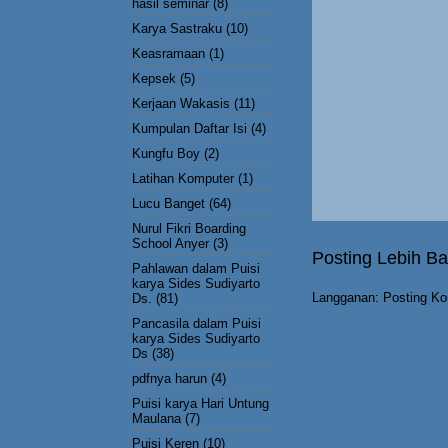
hasil seminar
(8)
Karya Sastraku
(10)
Keasramaan
(1)
Kepsek
(5)
Kerjaan Wakasis
(11)
Kumpulan Daftar Isi
(4)
Kungfu Boy
(2)
Latihan Komputer
(1)
Lucu Banget
(64)
Nurul Fikri Boarding
School Anyer
(3)
Posting Lebih Ba
Pahlawan dalam Puisi
karya Sides Sudiyarto
Langganan:
Posting Ko
Ds.
(81)
Pancasila dalam Puisi
karya Sides Sudiyarto
Ds
(38)
pdfnya harun
(4)
Puisi karya Hari Untung
Maulana
(7)
Puisi Keren
(10)