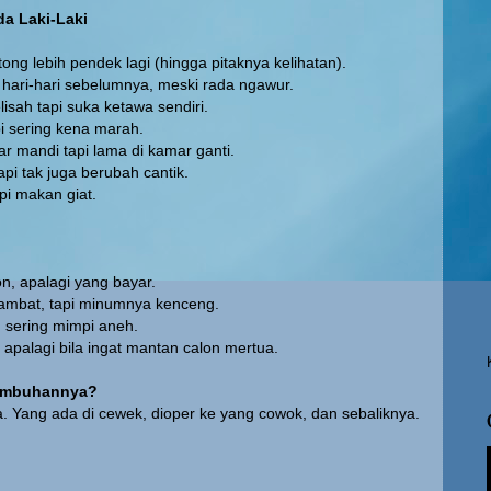
a Laki-Laki
ong lebih pendek lagi (hingga pitaknya kelihatan).
i hari-hari sebelumnya, meski rada ngawur.
isah tapi suka ketawa sendiri.
pi sering kena marah.
ar mandi tapi lama di kamar ganti.
tapi tak juga berubah cantik.
pi makan giat.
on, apalagi yang bayar.
lambat, tapi minumnya kenceng.
u sering mimpi aneh.
 apalagi bila ingat mantan calon mertua.
embuhannya?
a. Yang ada di cewek, dioper ke yang cowok, dan sebaliknya.