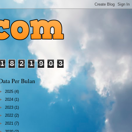
1
8
2
1
9
0
3
Data Per Bulan
►
2025
(4)
►
2024
(1)
►
2023
(1)
►
2022
(2)
►
2021
(7)
►
2020
(2)