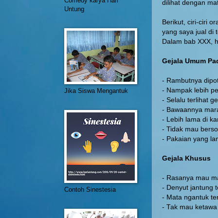
Comedy karya Hari
dilihat dengan ma
Untung
Berikut, ciri-ciri
yang saya jual di
Dalam bab XXX, ha
Gejala Umum Pa
- Rambutnya dipot
- Nampak lebih pe
Jika Siswa Mengantuk
- Selalu terlihat g
- Bawaannya mara
- Lebih lama di k
- Tidak mau berso
- Pakaian yang l
Gejala Khusus
- Rasanya mau ma
- Denyut jantung t
Contoh Sinestesia
- Mata ngantuk te
- Tak mau ketawa