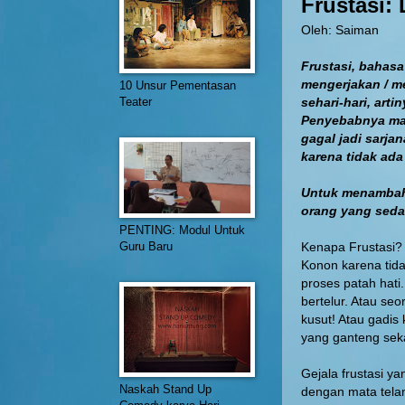
Frustasi:
Oleh: Saiman
Frustasi, bahasa
mengerjakan / m
10 Unsur Pementasan
Teater
sehari-hari, arti
Penyebabnya mac
gagal jadi sarjan
karena tidak ada
Untuk menambah 
orang yang sedan
PENTING: Modul Untuk
Guru Baru
Kenapa Frustasi?
Konon karena tid
proses patah hati
bertelur. Atau se
kusut! Atau gadis 
yang ganteng sekal
Gejala frustasi y
Naskah Stand Up
dengan mata tela