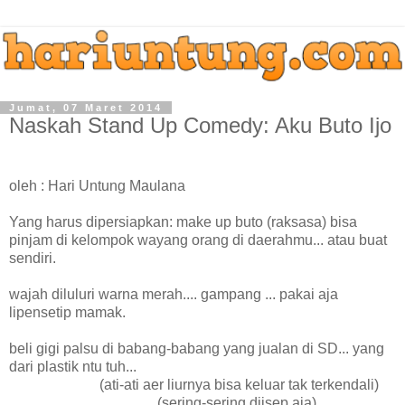
Jumat, 07 Maret 2014
Naskah Stand Up Comedy: Aku Buto Ijo
oleh : Hari Untung Maulana
Yang harus dipersiapkan: make up buto (raksasa) bisa
pinjam di kelompok wayang orang di daerahmu... atau buat
sendiri.
wajah diluluri warna merah.... gampang ... pakai aja
lipensetip mamak.
beli gigi palsu di babang-babang yang jualan di SD... yang
dari plastik ntu tuh...
(ati-ati aer liurnya bisa keluar tak terkendali)
(sering-sering diisep aja)