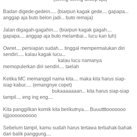
Badan digede-gedein..... (biarpun kagak gede.... gapapa...
anggap aja buto belon jadi... buto remaja)
Jalan digagah-gagahin.... (biarpun kagak gagah....
gapapa.... anggap aja buto melambai... lucu kan tuh)
Owret.... persiapan sudah.... tinggal mempermalukan diri
sendiri..... kalau kagak lucu...
kalau lucu namanya
memopulerkan diri sendiri.... taelah
Ketika MC memanggil nama kita.... maka kita harus siap-
siap kabur..... (emangnye copet)
bukaaaaaaan... kita harus siap-siap
tampil.... eng ing eng....
Kita panggilkan komik kita berikutnya.... Buuuttttooooooo
iijjjoooooooooo
Sebelum tampil, kamu sudah harus tertawa terbahak-bahak
dari balik panggung....