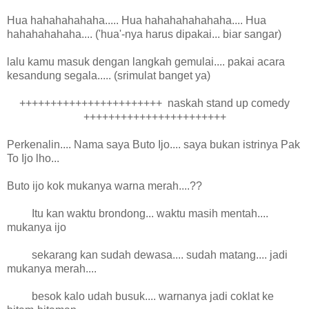
Hua hahahahahaha..... Hua hahahahahahaha.... Hua
hahahahahaha.... ('hua'-nya harus dipakai... biar sangar)
lalu kamu masuk dengan langkah gemulai.... pakai acara
kesandung segala..... (srimulat banget ya)
+++++++++++++++++++++++ naskah stand up comedy
+++++++++++++++++++++++
Perkenalin.... Nama saya Buto Ijo.... saya bukan istrinya Pak
To Ijo lho...
Buto ijo kok mukanya warna merah....??
Itu kan waktu brondong... waktu masih mentah....
mukanya ijo
sekarang kan sudah dewasa.... sudah matang.... jadi
mukanya merah....
besok kalo udah busuk.... warnanya jadi coklat ke