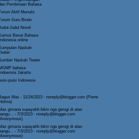
dan Pembinaan Bahasa
Forum Aktif Menulis
Forum Guru Bindo
Judul-Judul Novel
Kamus Besar Bahasa
Indonesia online
Kumpulan Naskah
Teater
Sumber Naskah Teater
MGMP bahasa
Indoensia Jakarta
puisi-puisi Indonesia
Bagus Mas
- 11/24/2023
- noreply@blogger.com (Pierre
Hotma)
Mas gimana supayahh bikin nga gerogi di atas
pangu...
- 7/3/2023
- noreply@blogger.com
(Anonymous)
Mas gimana supayahh bikin nga gerogi di atas
pangu...
- 7/3/2023
- noreply@blogger.com
(Anonymous)