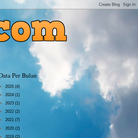
Data Per Bulan
►
2025
(4)
►
2024
(1)
►
2023
(1)
►
2022
(2)
►
2021
(7)
►
2020
(2)
►
2019
(2)