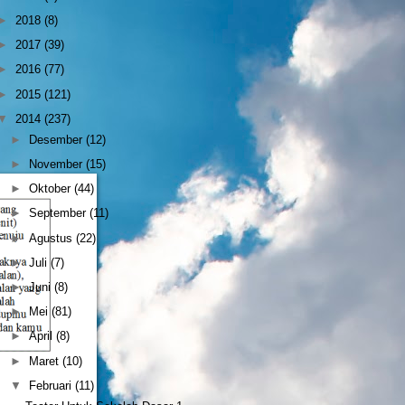
►
2018
(8)
►
2017
(39)
►
2016
(77)
►
2015
(121)
▼
2014
(237)
►
Desember
(12)
►
November
(15)
►
Oktober
(44)
►
September
(11)
►
Agustus
(22)
►
Juli
(7)
►
Juni
(8)
►
Mei
(81)
►
April
(8)
►
Maret
(10)
▼
Februari
(11)