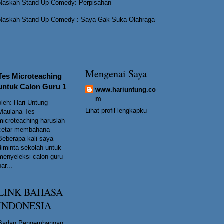
Naskah Stand Up Comedy: Perpisahan
Naskah Stand Up Comedy : Saya Gak Suka Olahraga
Mengenai Saya
Tes Microteaching
untuk Calon Guru 1
www.hariuntung.co
m
oleh: Hari Untung
Lihat profil lengkapku
Maulana Tes
microteaching haruslah
cetar membahana
Beberapa kali saya
diminta sekolah untuk
menyeleksi calon guru
bar...
LINK BAHASA
INDONESIA
Badan Pengembangan