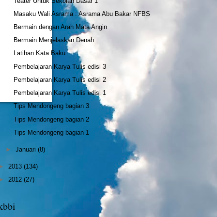
Teater Untuk Sekolah Dasar 1
Masaku Wali Asrama : Asrama Abu Bakar NFBS
Bermain dengan Arah Mata Angin
Bermain Menjelaskan Denah
Latihan Kata Baku
Pembelajaran Karya Tulis edisi 3
Pembelajaran Karya Tulis edisi 2
Pembelajaran Karya Tulis edisi 1
Tips Mendongeng bagian 3
Tips Mendongeng bagian 2
Tips Mendongeng bagian 1
►
Januari
(8)
►
2013
(134)
►
2012
(27)
kbbi