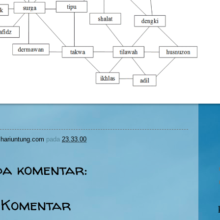
hariuntung.com
pada
23.33.00
da komentar:
 Komentar