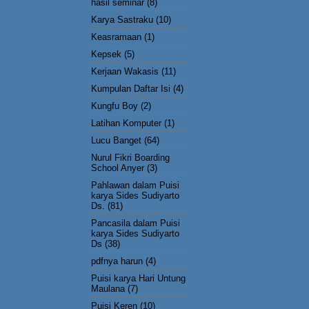
hasil seminar
(8)
Karya Sastraku
(10)
Keasramaan
(1)
Kepsek
(5)
Kerjaan Wakasis
(11)
Kumpulan Daftar Isi
(4)
Kungfu Boy
(2)
Latihan Komputer
(1)
Lucu Banget
(64)
Nurul Fikri Boarding
School Anyer
(3)
Pahlawan dalam Puisi
karya Sides Sudiyarto
Ds.
(81)
Pancasila dalam Puisi
karya Sides Sudiyarto
Ds
(38)
pdfnya harun
(4)
Puisi karya Hari Untung
Maulana
(7)
Puisi Keren
(10)