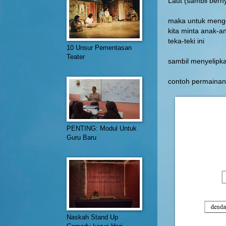
Laut (sambil bern
maka untuk meng
kita minta anak-a
teka-teki ini
10 Unsur Pementasan
Teater
sambil menyelipka
contoh permainan
PENTING: Modul Untuk
Guru Baru
Naskah Stand Up