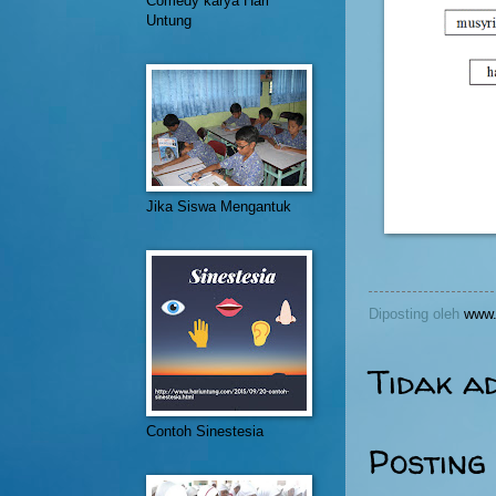
Comedy karya Hari
Untung
Jika Siswa Mengantuk
Diposting oleh
www.
Tidak a
Contoh Sinestesia
Posting