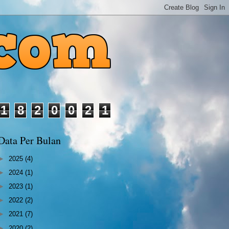
1
8
2
0
0
2
1
Data Per Bulan
►
2025
(4)
►
2024
(1)
►
2023
(1)
►
2022
(2)
►
2021
(7)
►
2020
(2)