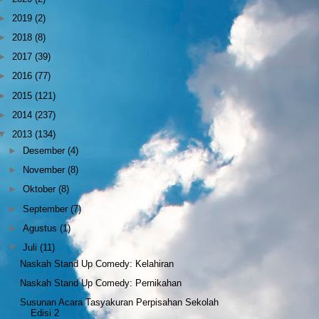
►
2019
(2)
►
2018
(8)
►
2017
(39)
►
2016
(77)
►
2015
(121)
►
2014
(237)
▼
2013
(134)
►
Desember
(4)
►
November
(8)
►
Oktober
(8)
►
September
(7)
►
Agustus
(1)
▼
Juli
(11)
Naskah Stand Up Comedy: Kelahiran
Naskah Stand Up Comedy: Pernikahan
Susunan Acara Tasyakuran Perpisahan Sekolah
Edisi 2