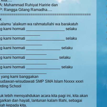
 kita….
: Muhammad Ruhiyat Haririe dan
P: Rangga Gilang Ramadha….
===========================================
k
alamu ‘alaikum wa rahmatullahi wa barakatuh
g kami hormati __________________ selaku
___________________
g kami hormati __________________ selaku
____________________
g kami hormati ________________ selaku
______________________
g kami hormati _______________ selaku
______________________
g kami hormati ________________ selaku
______________________
 yang kami banggakan
sudawan-wisudawati SMP SMA Islam Nxxxx xxxri
rding School
uk lebih mensyahdukan acara kita pagi ini, kita akan
arkan dan hayati, lantunan kalam Illahi, sebagai
iah kepada kita.