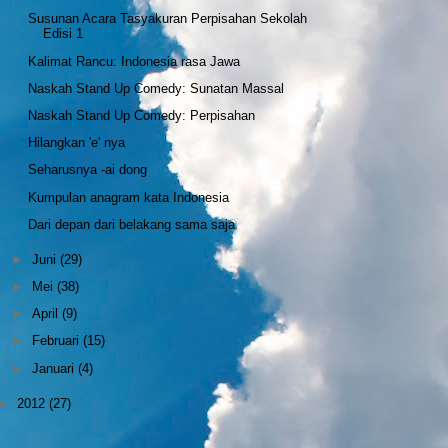
Susunan Acara Tasyakuran Perpisahan Sekolah
Edisi 1
Kalimat Rancu: Indonesia rasa Jawa
Naskah Stand Up Comedy: Sunatan Massal
Naskah Stand Up Comedy: Perpisahan
Hilangkan 'e' nya
Seharusnya -ai dong
Kumpulan anagram kata Indonesia
Dari depan dari belakang sama saja
►
Juni
(29)
►
Mei
(38)
►
April
(9)
►
Februari
(15)
►
Januari
(4)
►
2012
(27)