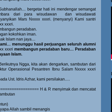
Subhanallah… bergetar hati ini mendengar semangat
bara dari para wisudawan
dan wisudawati
yanyikan Mars Nxxxx xxxri. (menyanyi) Kami santri
x xxxri.
bangun peradaban.
gan kokohkan iman.
ak Islam nan jaya…
ami… menunggu hasil perjuangan seluruh alumni
xx xxxri
membangun peradaban baru… Peradaban
ayaan Islam.
Berikutnya Ngga, kita akan dengarkan, sambutan dari
ektur Operasional Pesantren Ibnu Salam Nxxxx xxxri
ada Ust. Idris Azhar, kami persilakan….
================= H & R menyimak dan mencatat
 sambutan
ntun)
yapa Allah sambil menangis