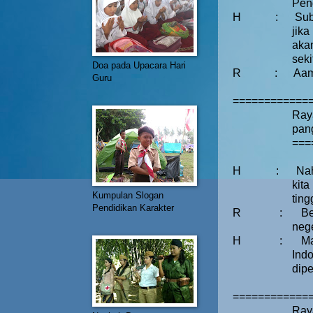
Pen
H
:
Sub
jik
aka
seki
Doa pada Upacara Hari
R
:
Aa
Guru
============
Ray
pan
===
H
:
Nah
kit
Kumpulan Slogan
ting
Pendidikan Karakter
R
:
Be
neg
H
:
Ma
Ind
dipe
=============
Ray