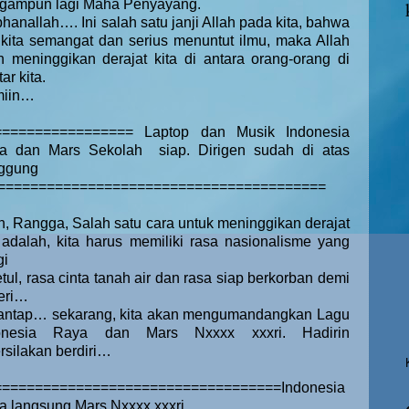
gampun lagi Maha Penyayang.
hanallah…. Ini salah satu janji Allah pada kita, bahwa
a kita semangat dan serius menuntut ilmu, maka Allah
n meninggikan derajat kita di antara orang-orang di
tar kita.
miin…
================= Laptop dan Musik Indonesia
a dan Mars Sekolah
siap. Dirigen sudah di atas
ggung
========================================
, Rangga, Salah satu cara untuk meninggikan derajat
a adalah, kita harus memiliki rasa nasionalisme yang
gi
tul, rasa cinta tanah air dan rasa siap berkorban demi
eri…
ntap… sekarang, kita akan mengumandangkan Lagu
onesia Raya dan Mars Nxxxx xxxri. Hadirin
rsilakan berdiri…
==================================Indonesia
a langsung Mars Nxxxx xxxri