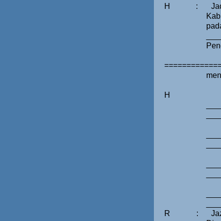
H
:
Ja
Kab
pad
___
Pen
============
men
H
___
___
___
___
___
___
___
___
R
:
Ja