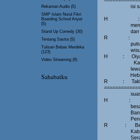
=============
isi
Rekaman Audio
(5)
SMP Islam Nurul Fikri
H
:
Boarding School Anyer
(5)
men
dan 
Stand Up Comedy
(30)
R
:
Tentang Sastra
(5)
put
Tulisan Bebas Merdeka
wis
(123)
H
:
Oiy
Video Streaming
(8)
Ka
lew
Heba
Sahabatku
R
:
Tak
============
sua
H
:
bes
Ban
Pen
R
:
Be
Kab
Ser