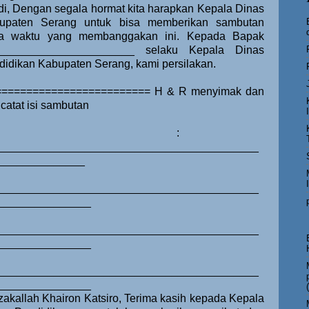
di, Dengan segala hormat kita harapkan Kepala Dinas
upaten Serang untuk bisa memberikan sambutan
a waktu yang membanggakan ini. Kepada Bapak
______________________ selaku Kepala Dinas
didikan Kabupaten Serang, kami persilakan.
========================= H & R menyimak dan
catat isi sambutan
:
__________________________________________
______________
__________________________________________
_______________
__________________________________________
_______________
__________________________________________
_______________
zakallah Khairon Katsiro, Terima kasih kepada Kepala