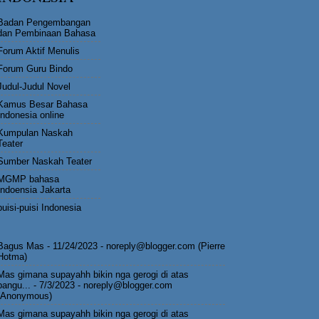
Badan Pengembangan
dan Pembinaan Bahasa
Forum Aktif Menulis
Forum Guru Bindo
Judul-Judul Novel
Kamus Besar Bahasa
Indonesia online
Kumpulan Naskah
Teater
Sumber Naskah Teater
MGMP bahasa
Indoensia Jakarta
puisi-puisi Indonesia
Bagus Mas
- 11/24/2023
- noreply@blogger.com (Pierre
Hotma)
Mas gimana supayahh bikin nga gerogi di atas
pangu...
- 7/3/2023
- noreply@blogger.com
(Anonymous)
Mas gimana supayahh bikin nga gerogi di atas