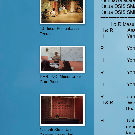
Pembawa acara
Ketua OSIS SMA
Ketua OSIS SM
============
===H & R Masu
10 Unsur Pementasan
H & R
:
Ass
Teater
H
:
Yan
___
R
:
Yan
___
H
:
Yan
___
R
:
Yan
PENTING: Modul Untuk
___
Guru Baru
H
:
Yan
___
R
:
dan
H & R
:
Wi
Boa
H
:
Unt
deng
Naskah Stand Up
taus