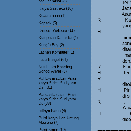
hasil seminar
(8)
Ter
Jaza
Karya Sastraku
(10)
Atas
Keasramaan
(1)
R
:
Ka
Kepsek
(5)
yan
Kerjaan Wakasis
(11)
H
:
mem
Kumpulan Daftar Isi
(4)
sem
Kungfu Boy
(2)
dit
Latihan Komputer
(1)
ha
Lucu Banget
(64)
deh
R
:
Kur
Nurul Fikri Boarding
School Anyer
(3)
H
:
Ter
R
:
Pahlawan dalam Puisi
karya Sides Sudiyarto
dite
Ds.
(81)
H
:
Pin
Pancasila dalam Puisi
di s
karya Sides Sudiyarto
R
:
Ds
(38)
Yay
pdfnya harun
(4)
H
:
Puisi karya Hari Untung
dise
Maulana
(7)
Puisi Keren
(10)