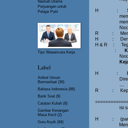
Naskah Drama
Perjuangan untuk
H
:
Pelajar Putri
mem
men
Nxxx
R
:
Mem
H
:
Den
H & R
:
Teg
:
K
Tips Wawancara Kerja
Nxx
Kej
Label
H
:
Artikel Umum
Dir
Bermanfaat
(30)
…
Bahasa Indonesia
(88)
R
:
Kep
Bank Soal
(9)
=============
Catatan Kuliah
(8)
isi
Gambar Kenangan
Masa Kecil
(2)
H
:
(pa
Guru Asyik
(94)
Men