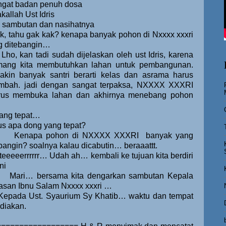
ingat badan penuh dosa
kallah Ust Idris
 sambutan dan nasihatnya
k, tahu gak kak? kenapa banyak pohon di Nxxxx xxxri
g ditebangin…
Lho, kan tadi sudah dijelaskan oleh ust Idris, karena
ang kita membutuhkan lahan untuk pembangunan.
akin banyak santri berarti kelas dan asrama harus
ambah. jadi dengan sangat terpaksa, NXXXX XXXRI
rus membuka lahan dan akhirnya menebang pohon
.
ang tepat…
us apa dong yang tepat?
Kenapa pohon di NXXXX XXXRI
banyak yang
bangin? soalnya kalau dicabutin… beraaattt.
teeeeerrrrrr… Udah ah… kembali ke tujuan kita berdiri
ini
Mari… bersama kita dengarkan sambutan Kepala
asan Ibnu Salam Nxxxx xxxri …
Kepada Ust. Syaurium Sy Khatib… waktu dan tempat
diakan.