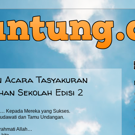
n Acara Tasyakuran
han Sekolah Edisi 2
g… Kepada Mereka yang Sukses.
udawati dan Tamu Undangan.
rahmati Allah…