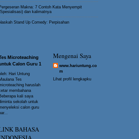
Pergeseran Makna: 7 Contoh Kata Menyempit
(Spesialisasi) dan kalimatnya
Naskah Stand Up Comedy: Perpisahan
Mengenai Saya
Tes Microteaching
untuk Calon Guru 1
www.hariuntung.co
m
oleh: Hari Untung
Lihat profil lengkapku
Maulana Tes
microteaching haruslah
cetar membahana
Beberapa kali saya
diminta sekolah untuk
menyeleksi calon guru
bar...
LINK BAHASA
INDONESIA