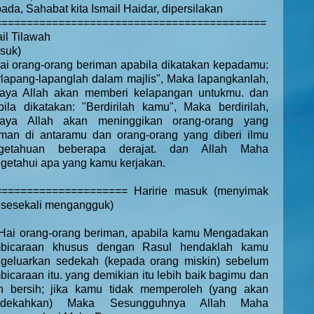
ada, Sahabat kita Ismail Haidar, dipersilakan
===========================================
il Tilawah
suk)
ai orang-orang beriman apabila dikatakan kepadamu:
rlapang-lapanglah dalam majlis", Maka lapangkanlah,
caya Allah akan memberi kelapangan untukmu. dan
bila dikatakan: "Berdirilah kamu", Maka berdirilah,
caya Allah akan meninggikan orang-orang yang
iman di antaramu dan orang-orang yang diberi ilmu
getahuan beberapa derajat. dan Allah Maha
getahui apa yang kamu kerjakan.
==================== Haririe masuk (menyimak
 sesekali mengangguk)
Hai orang-orang beriman, apabila kamu Mengadakan
bicaraan khusus dengan Rasul hendaklah kamu
geluarkan sedekah (kepada orang miskin) sebelum
icaraan itu. yang demikian itu lebih baik bagimu dan
ih bersih; jika kamu tidak memperoleh (yang akan
edekahkan) Maka Sesungguhnya Allah Maha