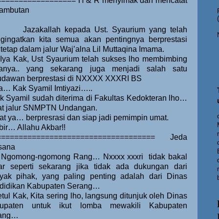
================= H & R menyimak dan mencatat
 sambutan
Jazakallah kepada Ust. Syaurium yang telah
gingatkan kita semua akan pentingnya berprestasi
tetap dalam jalur Waj’alna Lil Muttaqina Imama.
Iya Kak, Ust Syaurium telah sukses lho membimbing
ranya.. yang sekarang juga menjadi salah satu
udawan berprestasi di NXXXX XXXRI BS
a… Kak Syamil Imtiyazi…..
k Syamil sudah diterima di Fakultas Kedokteran lho…
at jalur SNMPTN Undangan.
t ya… berpresrasi dan siap jadi pemimpin umat.
bir… Allahu Akbar!!
==================================== Jeda
sana
Ngomong-ngomong Rang… Nxxxx xxxri
tidak bakal
ar seperti sekarang jika tidak ada dukungan dari
yak pihak, yang paling penting adalah dari Dinas
didikan Kabupaten Serang…
tul Kak, Kita sering lho, langsung ditunjuk oleh Dinas
upaten untuk ikut lomba mewakili Kabupaten
ang…