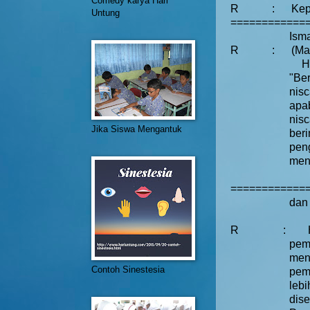
Comedy karya Hari
R
:
Kep
Untung
============
Isma
R
:
(Ma
H
"Be
nis
apa
nis
Jika Siswa Mengantuk
ber
pen
men
=============
dan
R
:
pem
men
Contoh Sinestesia
pemb
leb
dis